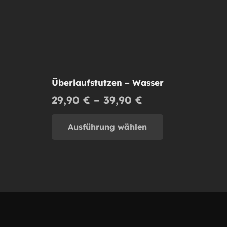
Überlaufstutzen – Wasser
Preisspanne:
29,90
€
–
39,90
€
29,90 €
Dieses
bis
Ausführung wählen
Produkt
39,90 €
weist
mehrere
Varianten
auf.
Die
Optionen