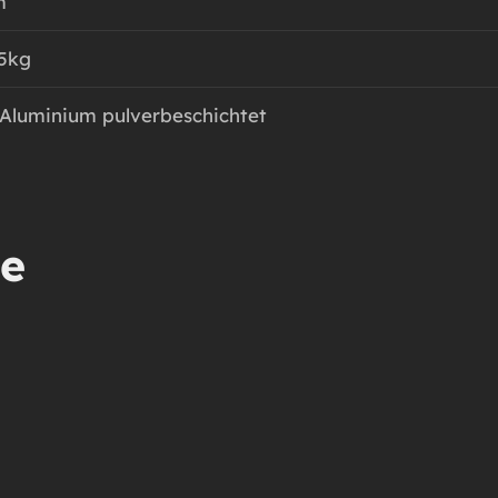
m
,5kg
luminium pulverbeschichtet
te