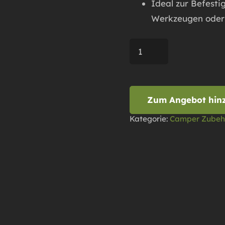
Ideal zur Befesti
Werkzeugen oder
HYMER
MLT
Heckgarage
Organizer
Zum Angebot hin
–
Kategorie:
Camper Zubeh
Ordnungssystem
für
Wohnmobil
Stauraum
Menge