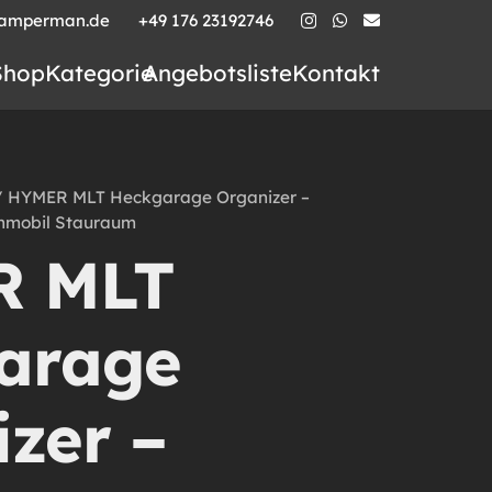
camperman.de
+49 176 23192746
Shop
Kategorie
Angebotsliste
Kontakt
 HYMER MLT Heckgarage Organizer –
nmobil Stauraum
R MLT
arage
zer –